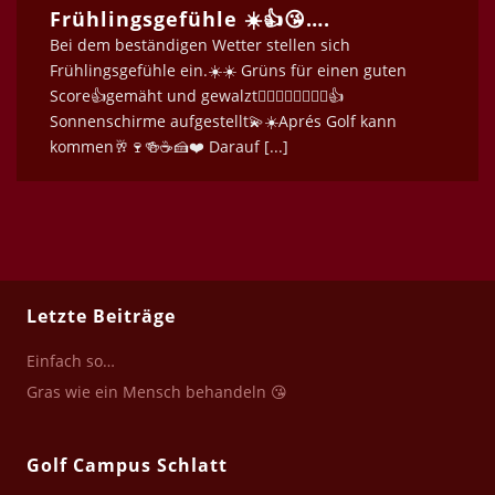
Frühlingsgefühle ☀️👍😘….
Bei dem beständigen Wetter stellen sich
Frühlingsgefühle ein.☀️☀️ Grüns für einen guten
Score👍gemäht und gewalzt🏌🏿‍♀️⛳️🏌🏿‍♀️⛳️👍
Sonnenschirme aufgestellt💫☀️Aprés Golf kann
kommen🥂🍷🍻☕️🍰❤️ Darauf [...]
Letzte Beiträge
Einfach so…
Gras wie ein Mensch behandeln 😘
Golf Campus Schlatt