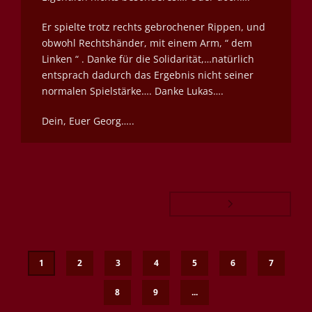
Er spielte trotz rechts gebrochener Rippen, und
obwohl Rechtshänder, mit einem Arm, “ dem
Linken “ . Danke für die Solidarität,…natürlich
entsprach dadurch das Ergebnis nicht seiner
normalen Spielstärke…. Danke Lukas….
Dein, Euer Georg…..
1
2
3
4
5
6
7
8
9
...