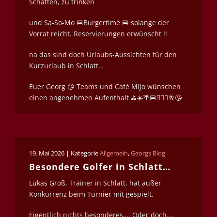
Schatten, zu trinken
und Sa-So-Mo 🍔Burgertime 🍔 solange der
Vorrat reicht. Reservierungen erwünscht !!
na das sind doch Urlaubs-Aussichten für den
Kurzurlaub in Schlatt…
Euer Georg
😘 Teams und Café Mijo wünschen
einen angenehmen Aufenthalt ⛳️☀️🌴🍔🏌🏿‍♀️🥂😘
19. Mai 2026 | Kategorie
Allgemein
,
Georgs Blog
Besondere Golfer in Schlatt…
Lukas Groß, Trainer in Schlatt, hat außer
Konkurrenz beim Turnier mit gespielt.
Eigentlich nichts besonderes…. Oder doch….