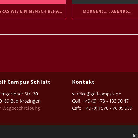
GRAS WIE EIN MENSCH BEHANDELN 😘
MORGENS….. ABENDS….
olf Campus Schlatt
Kontakt
emgartener Str. 30
service@golfcampus.de
189 Bad Krozingen
Golf: +49 (0) 178 - 133 90 47
r Wegbeschreibung
Cafe: +49 (0) 1578 - 76 09 939
Im