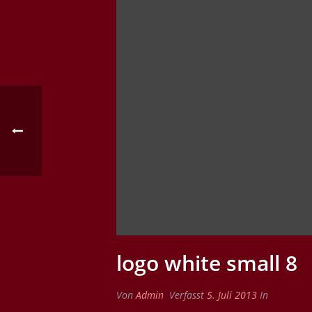
logo white small 8
Von
Admin
Verfasst
5. Juli 2013
In