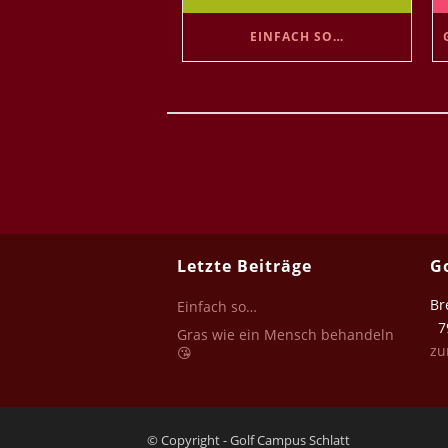
EINFACH SO…
Letzte Beiträge
G
Br
Einfach so…
79
Gras wie ein Mensch behandeln
zu
😘
© Copyright - Golf Campus Schlatt