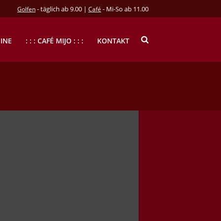
- täglich ab 9.00 |
- Mi-So ab 11.00
Golfen
Café
INE
: : : CAFÉ MIJO : : :
KONTAKT