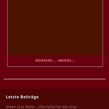
MORGENS….. ABENDS….
Letzte Beiträge
Green Gras Water …Öko-Farbe für das Gras