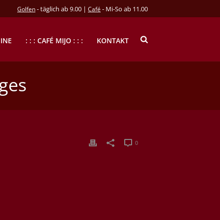
- täglich ab 9.00 |
- Mi-So ab 11.00
Golfen
Café
INE
: : : CAFÉ MIJO : : :
KONTAKT
iges
0