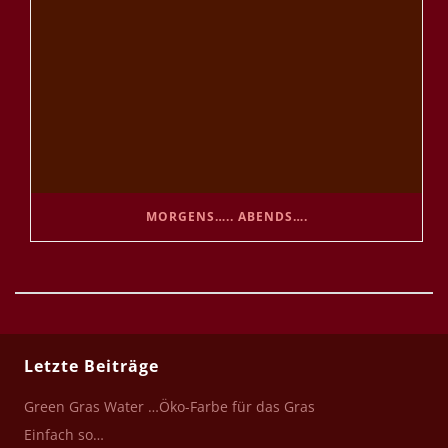
MORGENS….. ABENDS….
Letzte Beiträge
Green Gras Water …Öko-Farbe für das Gras
Einfach so…