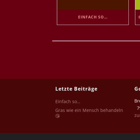
EINFACH SO…
Letzte Beiträge
G
Br
Einfach so…
79
Gras wie ein Mensch behandeln
zu
😘