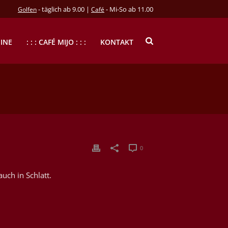
- täglich ab 9.00 |
- Mi-So ab 11.00
Golfen
Café
INE
: : : CAFÉ MIJO : : :
KONTAKT
0
uch in Schlatt.