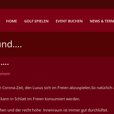
HOME
GOLF SPIELEN
EVENT BUCHEN
NEWS & TERM
und….
d….
gemein
n Corona-Zeit, den Luxus sich im Freien abzuspielen.So natürlich a
kann in Schlatt im Freien konsumiert werden.
hen und der recht hohe Innenraum ist immer gut durchlüftet.