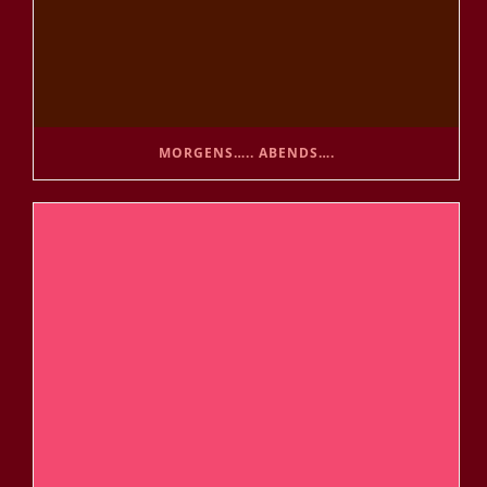
MORGENS….. ABENDS….