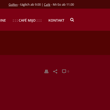
- täglich ab 9.00 |
- Mi-So ab 11.00
Golfen
Café
INE
: : : CAFÉ MIJO : : :
KONTAKT
0