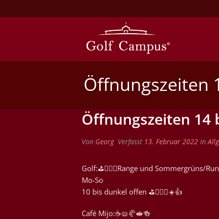
Öffnungszeiten 1
Öffnungszeiten 14 b
Von
Georg
Verfasst
13. Februar 2022
In
All
Golf:⛳️🏌🏿‍♀️Range und Sommergrüns/Ru
Mo-So
10 bis dunkel offen ⛳️🏌🏿‍♀️☀️👍
Café Mijo:☕️🥨🥐🥪🍻