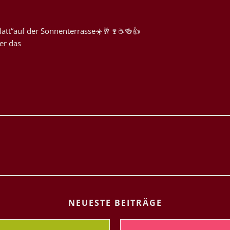
latt“auf der Sonnenterrasse☀️🥂🍷☕️🍻👍
er das
NEUESTE BEITRÄGE