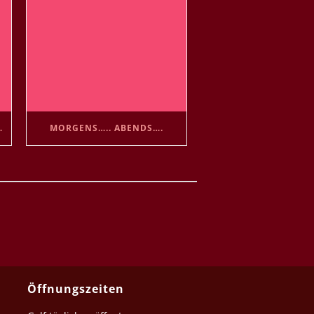
BEHANDELN 😘
MORGENS….. ABENDS….
Öffnungszeiten