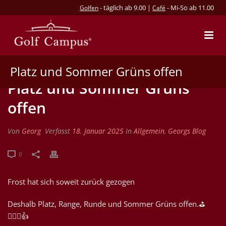
- täglich ab 9.00 |
- Mi-So ab 11.00
Golfen
Café
Platz und Sommer Grüns offen
Platz und Sommer Grüns
offen
Von
Georg
Verfasst
18. Januar 2025
In
Allgemein
,
Georgs Blog
0
Frost hat sich soweit zurück gezogen
Deshalb Platz, Range, Runde und Sommer Grüns offen.⛳️
🏌🏿‍♀️👍