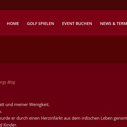
HOME
GOLF SPIELEN
EVENT BUCHEN
NEWS & TERM
rgs Blog
att und meiner Wenigkeit.
h.
wurde er durch einen Herzinfarkt aus dem irdischen Leben geno
d Kinder.