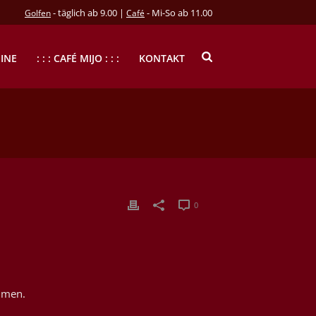
- täglich ab 9.00 |
- Mi-So ab 11.00
Golfen
Café
INE
: : : CAFÉ MIJO : : :
KONTAKT
0
mmen.