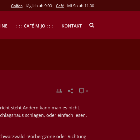
- täglich ab 9.00 |
- Mi-So ab 11.00
Golfen
Café
INE
: : : CAFÉ MIJO : : :
KONTAKT
0
icht steht.Ändern kann man es nicht.
chlagshaus schlagen, oder einfach lesen,
 Schwarzwald -Vorbergzone oder Richtung