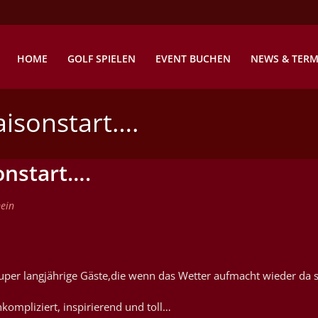
HOME
GOLF SPIELEN
EVENT BUCHEN
NEWS & TERM
aisonstart….
onstart….
ein
er langjährige Gäste,die wenn das Wetter aufmacht wieder da s
ompliziert, inspirierend und toll…