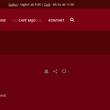
- täglich ab 9.00 |
- Mi-So ab 11.00
Golfen
Café
INE
: : : CAFÉ MIJO : : :
KONTAKT
0
ind.