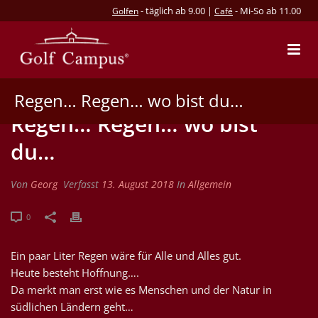
- täglich ab 9.00 |
- Mi-So ab 11.00
Golfen
Café
Regen… Regen… wo bist du…
Regen… Regen… wo bist
du…
Von
Georg
Verfasst
13. August 2018
In
Allgemein
0
Ein paar Liter Regen wäre für Alle und Alles gut.
Heute besteht Hoffnung….
Da merkt man erst wie es Menschen und der Natur in
südlichen Ländern geht…